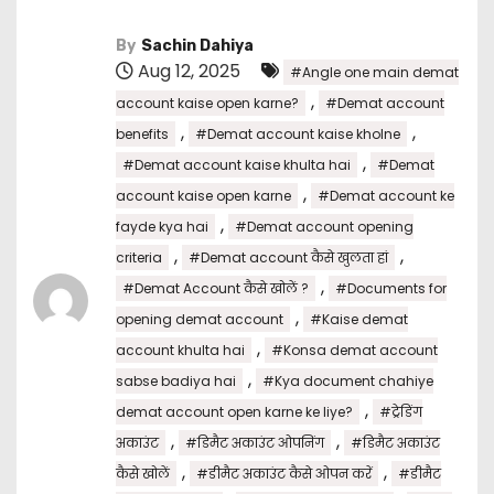
By
Sachin Dahiya
Aug 12, 2025
#Angle one main demat
,
account kaise open karne?
#Demat account
,
,
benefits
#Demat account kaise kholne
,
#Demat account kaise khulta hai
#Demat
,
account kaise open karne
#Demat account ke
,
fayde kya hai
#Demat account opening
,
,
criteria
#Demat account कैसे खुलता हां
,
#Demat Account कैसे खोलें ?
#Documents for
,
opening demat account
#Kaise demat
,
account khulta hai
#Konsa demat account
,
sabse badiya hai
#Kya document chahiye
,
demat account open karne ke liye?
#ट्रेडिंग
,
,
अकाउंट
#डिमैट अकाउंट ओपनिंग
#डिमैट अकाउंट
,
,
कैसे खोलें
#डीमैट अकाउंट कैसे ओपन करें
#डीमैट