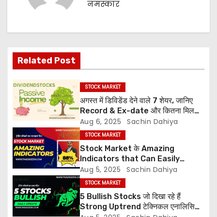
n
नमस्कार
a
v
Related Post
i
g
STOCK MARKET
अगस्त में डिविडेंड देने वाले 7 शेयर, जानिए
a
Record & Ex-date और कितना मिल
सकता है डिविडेंड। एक साल में एक करोड़
Aug 6, 2025
Sachin Dahiya
t
कमाने का 12वां दिन
STOCK MARKET
i
Stock Market के Amazing
Indicators that Can Easily
o
Catch the Trend. एक साल में एक
Aug 5, 2025
Sachin Dahiya
करोड़ कमाने का ग्यारहवां दिन
STOCK MARKET
n
5 Bullish Stocks जो दिखा रहे हैं
Strong Uptrend टेक्निकल एनालिसिस
के साथ। एक साल में एक करोड़ कमाने का